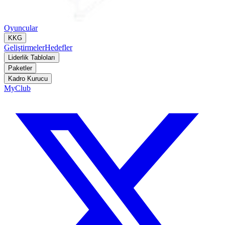
Oyuncular
KKG
Geliştirmeler
Hedefler
Liderlik Tabloları
Paketler
Kadro Kurucu
MyClub