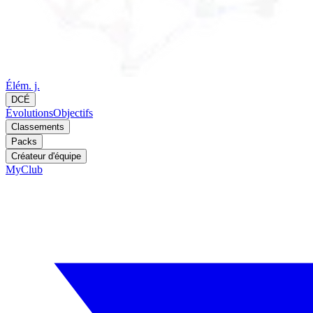
Élém. j.
DCÉ
Évolutions
Objectifs
Classements
Packs
Créateur d'équipe
MyClub