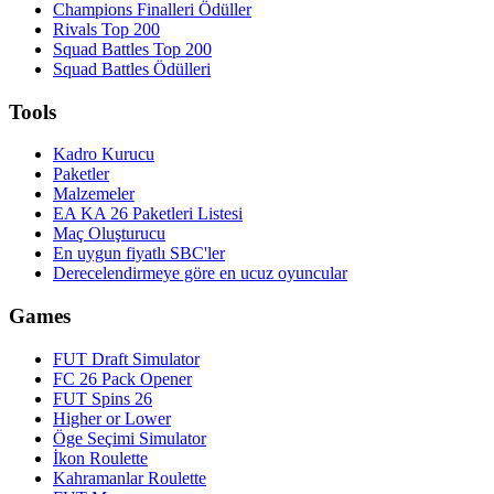
Champions Finalleri Ödüller
Rivals Top 200
Squad Battles Top 200
Squad Battles Ödülleri
Tools
Kadro Kurucu
Paketler
Malzemeler
EA KA 26 Paketleri Listesi
Maç Oluşturucu
En uygun fiyatlı SBC'ler
Derecelendirmeye göre en ucuz oyuncular
Games
FUT Draft Simulator
FC 26 Pack Opener
FUT Spins 26
Higher or Lower
Öge Seçimi Simulator
İkon Roulette
Kahramanlar Roulette