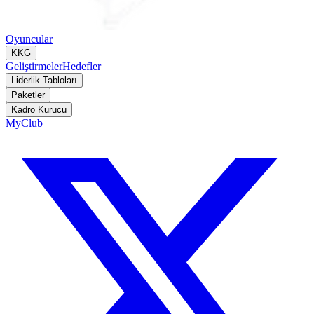
Oyuncular
KKG
Geliştirmeler
Hedefler
Liderlik Tabloları
Paketler
Kadro Kurucu
MyClub