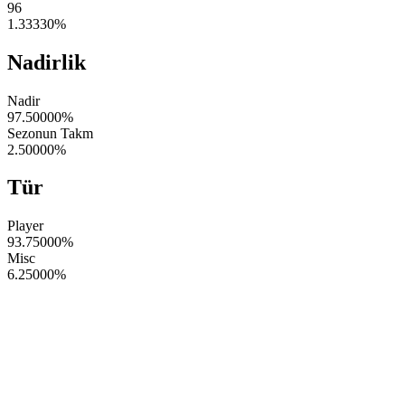
96
1.33330
%
Nadirlik
Nadir
97.50000
%
Sezonun Takm
2.50000
%
Tür
Player
93.75000
%
Misc
6.25000
%