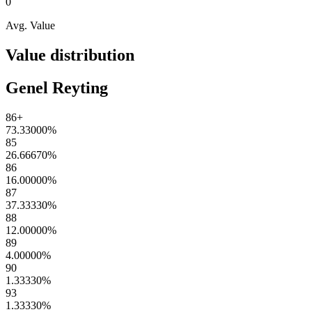
0
Avg. Value
Value distribution
Genel Reyting
86+
73.33000
%
85
26.66670
%
86
16.00000
%
87
37.33330
%
88
12.00000
%
89
4.00000
%
90
1.33330
%
93
1.33330
%