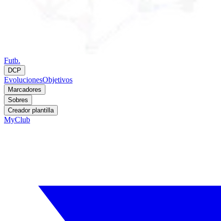
Futb.
DCP
Evoluciones
Objetivos
Marcadores
Sobres
Creador plantilla
MyClub