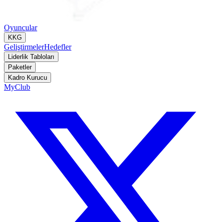
Oyuncular
KKG
Geliştirmeler
Hedefler
Liderlik Tabloları
Paketler
Kadro Kurucu
MyClub