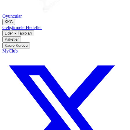
Oyuncular
KKG
Geliştirmeler
Hedefler
Liderlik Tabloları
Paketler
Kadro Kurucu
MyClub