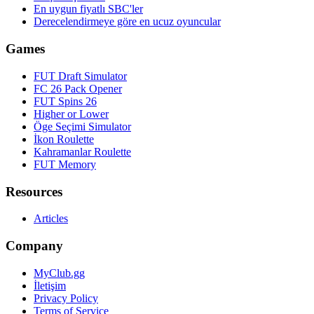
En uygun fiyatlı SBC'ler
Derecelendirmeye göre en ucuz oyuncular
Games
FUT Draft Simulator
FC 26 Pack Opener
FUT Spins 26
Higher or Lower
Öge Seçimi Simulator
İkon Roulette
Kahramanlar Roulette
FUT Memory
Resources
Articles
Company
MyClub.gg
İletişim
Privacy Policy
Terms of Service