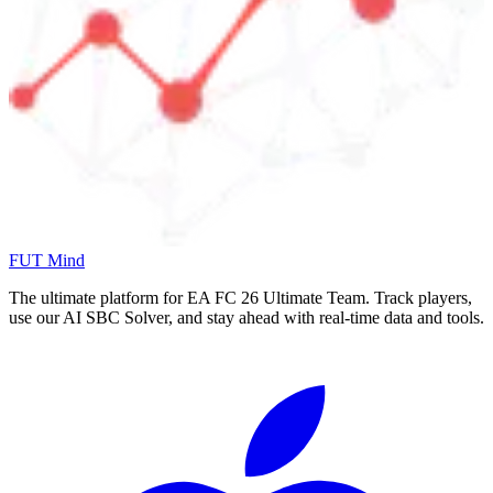
FUT Mind
The ultimate platform for EA FC
26
Ultimate Team. Track players,
use our AI SBC Solver, and stay ahead with real-time data and tools.