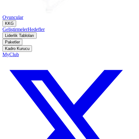
Oyuncular
KKG
Geliştirmeler
Hedefler
Liderlik Tabloları
Paketler
Kadro Kurucu
MyClub