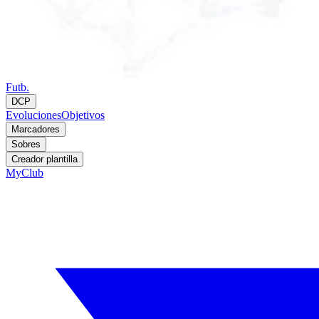
Futb.
DCP
Evoluciones
Objetivos
Marcadores
Sobres
Creador plantilla
MyClub