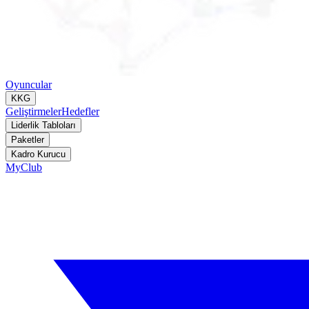
Oyuncular
KKG
Geliştirmeler
Hedefler
Liderlik Tabloları
Paketler
Kadro Kurucu
MyClub