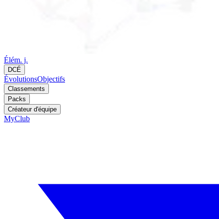
Élém. j.
DCÉ
Évolutions
Objectifs
Classements
Packs
Créateur d'équipe
MyClub