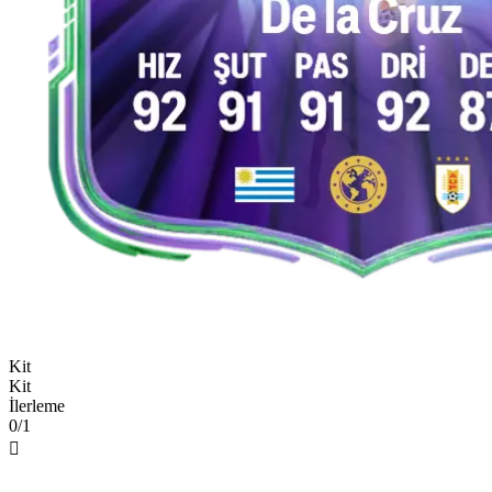
Kit
Kit
İlerleme
0/1
