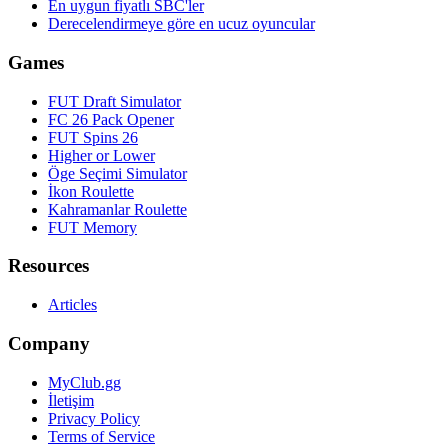
En uygun fiyatlı SBC'ler
Derecelendirmeye göre en ucuz oyuncular
Games
FUT Draft Simulator
FC 26 Pack Opener
FUT Spins 26
Higher or Lower
Öge Seçimi Simulator
İkon Roulette
Kahramanlar Roulette
FUT Memory
Resources
Articles
Company
MyClub.gg
İletişim
Privacy Policy
Terms of Service