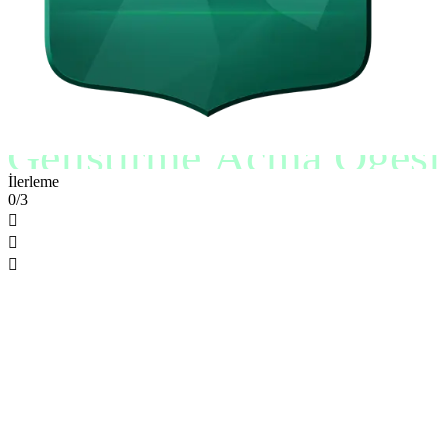
Geliştirme Açma Ögesi
İlerleme
0/3


