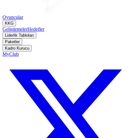
Oyuncular
KKG
Geliştirmeler
Hedefler
Liderlik Tabloları
Paketler
Kadro Kurucu
MyClub