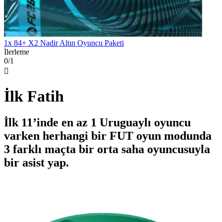
1x 84+ X2 Nadir Altın Oyuncu Paketi
İlerleme
0/1

İlk Fatih
İlk 11’inde en az 1 Uruguaylı oyuncu
varken herhangi bir FUT oyun modunda
3 farklı maçta bir orta saha oyuncusuyla
bir asist yap.