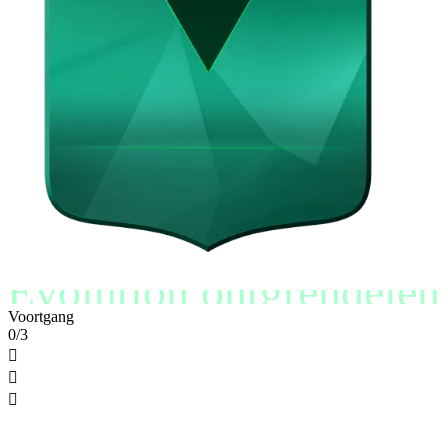
Evolution ontgrendelen
Voortgang
0/3


