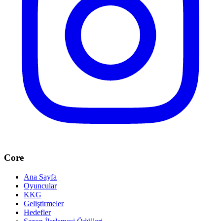
Core
Ana Sayfa
Oyuncular
KKG
Geliştirmeler
Hedefler