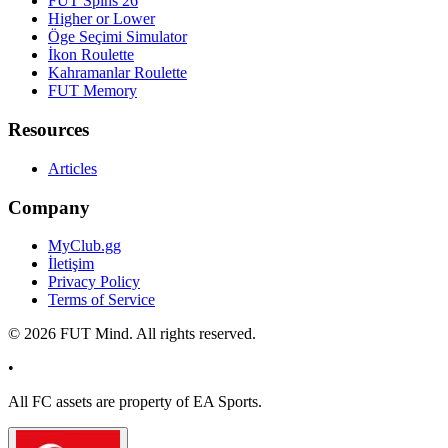
FUT Spins 26
Higher or Lower
Öge Seçimi Simulator
İkon Roulette
Kahramanlar Roulette
FUT Memory
Resources
Articles
Company
MyClub.gg
İletişim
Privacy Policy
Terms of Service
©
2026
FUT Mind. All rights reserved.
•
All
FC
assets are property of EA Sports.