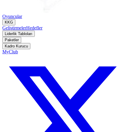
Oyuncular
KKG
Geliştirmeler
Hedefler
Liderlik Tabloları
Paketler
Kadro Kurucu
MyClub