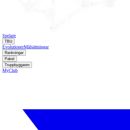
Spelare
TBU
Evolutioner
Målsättningar
Rankningar
Paket
Truppbyggaren
MyClub