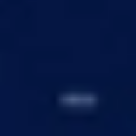
Twitter