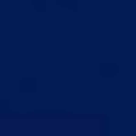
Get it on
Google Play