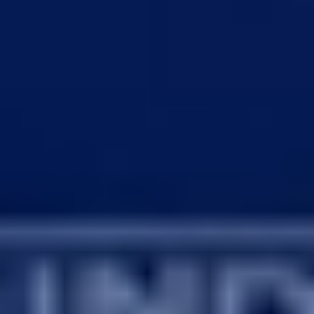

Klubb
Typ av Spelare
Bronsspelare
Silverspelare
Guldspelare
Special Spelare

SBC Spelare

Målsättningar Spelare
Uteslut spelare från lösningen
Kom ihåg spelare för nästa gång