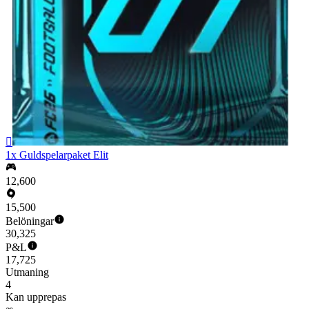

1x Guldspelarpaket Elit
12,600
15,500
Belöningar
30,325
P&L
17,725
Utmaning
4
Kan upprepas