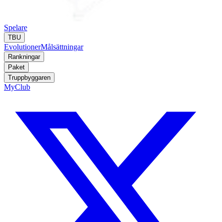
Spelare
TBU
Evolutioner
Målsättningar
Rankningar
Paket
Truppbyggaren
MyClub