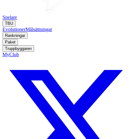
Spelare
TBU
Evolutioner
Målsättningar
Rankningar
Paket
Truppbyggaren
MyClub