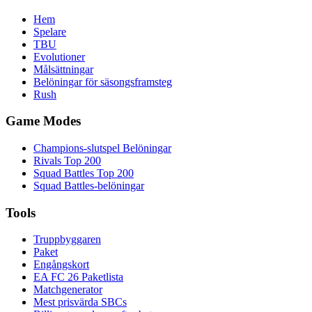
Hem
Spelare
TBU
Evolutioner
Målsättningar
Belöningar för säsongsframsteg
Rush
Game Modes
Champions-slutspel Belöningar
Rivals Top 200
Squad Battles Top 200
Squad Battles-belöningar
Tools
Truppbyggaren
Paket
Engångskort
EA FC 26 Paketlista
Matchgenerator
Mest prisvärda SBCs