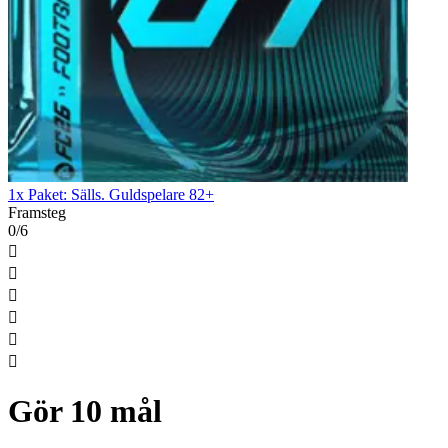
1x Paket: Sälls. Guldspelare 82+
Framsteg
0/6






Gör 10 mål