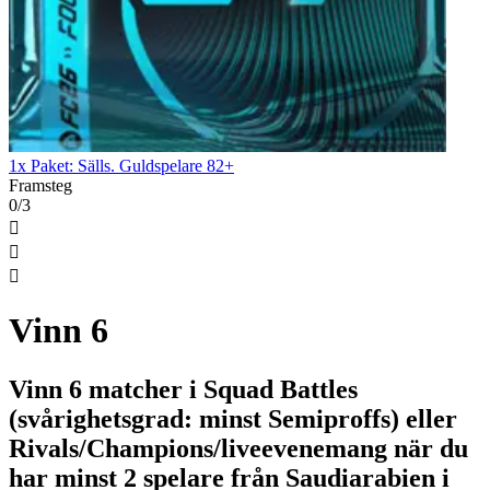
1x Paket: Sälls. Guldspelare 82+
Framsteg
0/3



Vinn 6
Vinn 6 matcher i Squad Battles
(svårighetsgrad: minst Semiproffs) eller
Rivals/Champions/liveevenemang när du
har minst 2 spelare från Saudiarabien i