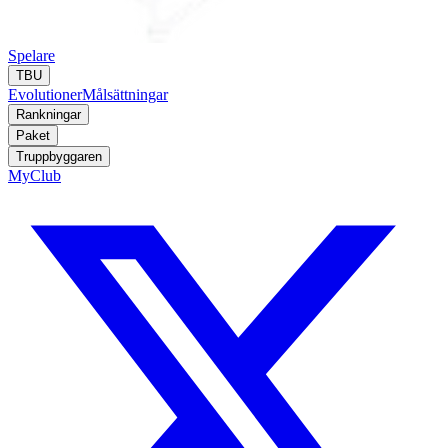
Spelare
TBU
Evolutioner
Målsättningar
Rankningar
Paket
Truppbyggaren
MyClub