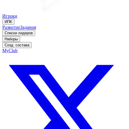
Игроки
ИПК
Развитие
Задания
Списки лидеров
Наборы
Созд. состава
MyClub