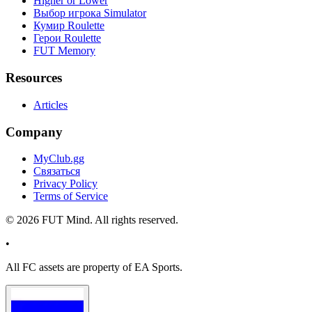
Higher or Lower
Выбор игрока Simulator
Кумир Roulette
Герои Roulette
FUT Memory
Resources
Articles
Company
MyClub.gg
Связаться
Privacy Policy
Terms of Service
©
2026
FUT Mind. All rights reserved.
•
All
FC
assets are property of EA Sports.