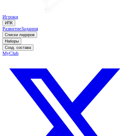
Игроки
ИПК
Развитие
Задания
Списки лидеров
Наборы
Созд. состава
MyClub