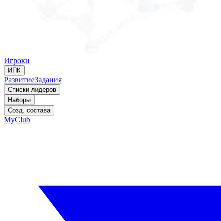
Игроки
ИПК
Развитие
Задания
Списки лидеров
Наборы
Созд. состава
MyClub