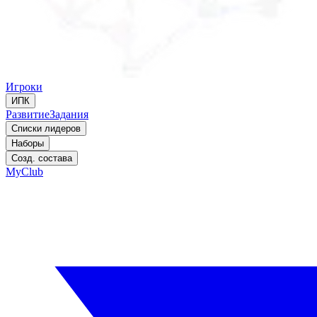
Игроки
ИПК
Развитие
Задания
Списки лидеров
Наборы
Созд. состава
MyClub