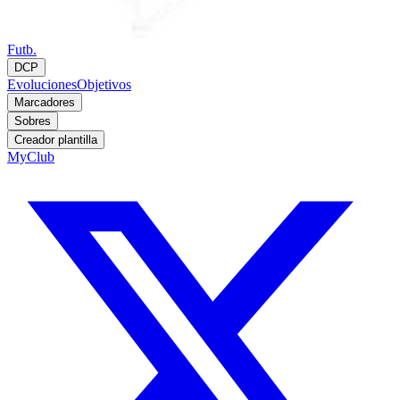
Futb.
DCP
Evoluciones
Objetivos
Marcadores
Sobres
Creador plantilla
MyClub