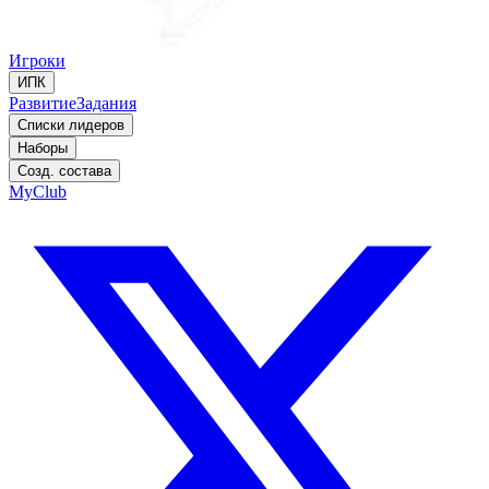
Игроки
ИПК
Развитие
Задания
Списки лидеров
Наборы
Созд. состава
MyClub