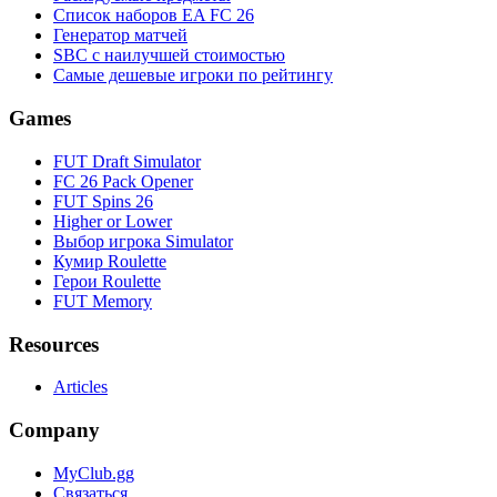
Список наборов EA FC 26
Генератор матчей
SBC с наилучшей стоимостью
Самые дешевые игроки по рейтингу
Games
FUT Draft Simulator
FC 26 Pack Opener
FUT Spins 26
Higher or Lower
Выбор игрока Simulator
Кумир Roulette
Герои Roulette
FUT Memory
Resources
Articles
Company
MyClub.gg
Связаться