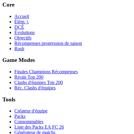
Core
Accueil
Élém. j.
DCÉ
Évolutions
Objectifs
Récompenses progression de saison
Rush
Game Modes
Finales Champions Récompenses
Rivals Top 200
Clashs d'équipes Top 200
Réc. Clashs d'équipes
Tools
Créateur d'équipe
Packs
Consommables
Liste des Packs EA FC 26
Générateur de matchs