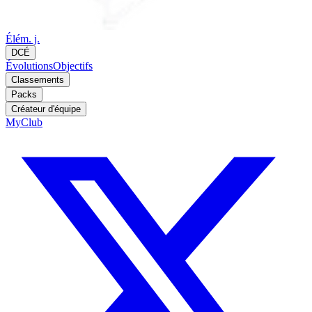
Élém. j.
DCÉ
Évolutions
Objectifs
Classements
Packs
Créateur d'équipe
MyClub