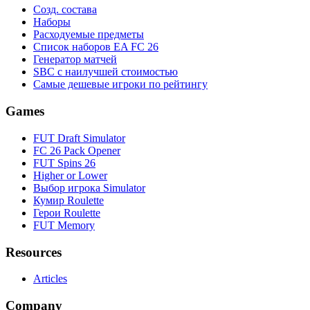
Созд. состава
Наборы
Расходуемые предметы
Список наборов EA FC 26
Генератор матчей
SBC с наилучшей стоимостью
Самые дешевые игроки по рейтингу
Games
FUT Draft Simulator
FC 26 Pack Opener
FUT Spins 26
Higher or Lower
Выбор игрока Simulator
Кумир Roulette
Герои Roulette
FUT Memory
Resources
Articles
Company