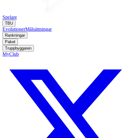
Spelare
TBU
Evolutioner
Målsättningar
Rankningar
Paket
Truppbyggaren
MyClub