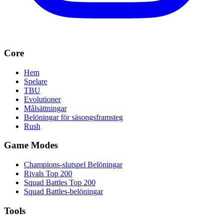
Core
Hem
Spelare
TBU
Evolutioner
Målsättningar
Belöningar för säsongsframsteg
Rush
Game Modes
Champions-slutspel Belöningar
Rivals Top 200
Squad Battles Top 200
Squad Battles-belöningar
Tools