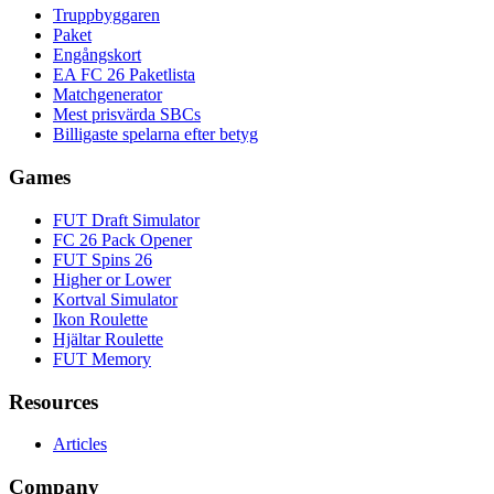
Truppbyggaren
Paket
Engångskort
EA FC 26 Paketlista
Matchgenerator
Mest prisvärda SBCs
Billigaste spelarna efter betyg
Games
FUT Draft Simulator
FC 26 Pack Opener
FUT Spins 26
Higher or Lower
Kortval Simulator
Ikon Roulette
Hjältar Roulette
FUT Memory
Resources
Articles
Company