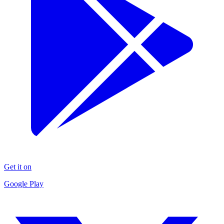
Get it on
Google Play