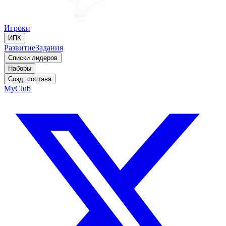
Игроки
ИПК
Развитие
Задания
Списки лидеров
Наборы
Созд. состава
MyClub