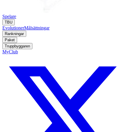
Spelare
TBU
Evolutioner
Målsättningar
Rankningar
Paket
Truppbyggaren
MyClub