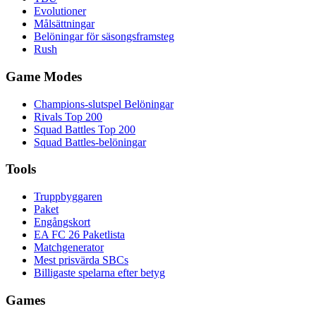
Evolutioner
Målsättningar
Belöningar för säsongsframsteg
Rush
Game Modes
Champions-slutspel Belöningar
Rivals Top 200
Squad Battles Top 200
Squad Battles-belöningar
Tools
Truppbyggaren
Paket
Engångskort
EA FC 26 Paketlista
Matchgenerator
Mest prisvärda SBCs
Billigaste spelarna efter betyg
Games