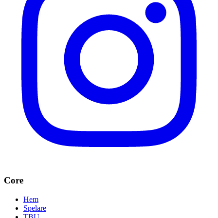
Core
Hem
Spelare
TBU