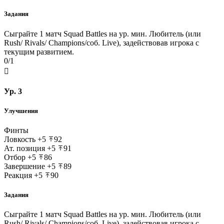
Задания
Сыграйте 1 матч Squad Battles на ур. мин. Любитель (или
Rush/ Rivals/ Champions/соб. Live), задействовав игрока с
текущим развитием.
0/1

Ур. 3
Улучшения
Финты
Ловкость
+5
92
Ат. позиция
+5
91
Отбор
+5
86
Завершение
+5
89
Реакция
+5
90
Задания
Сыграйте 1 матч Squad Battles на ур. мин. Любитель (или
Rush/ Rivals/ Champions/соб. Live), задействовав игрока с