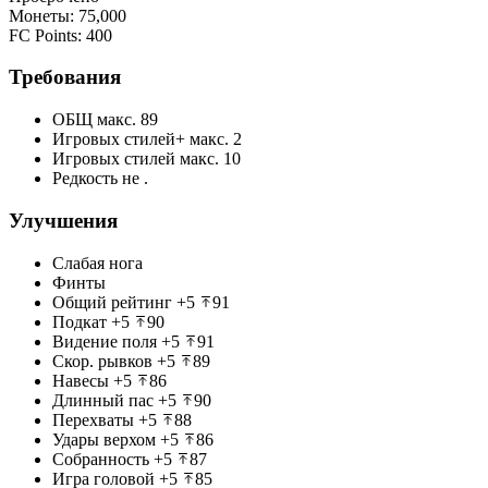
Монеты
:
75,000
FC Points
:
400
Требования
ОБЩ
макс. 89
Игровых стилей+
макс. 2
Игровых стилей
макс. 10
Редкость не
.
Улучшения
Слабая нога
Финты
Общий рейтинг
+5
91
Подкат
+5
90
Видение поля
+5
91
Скор. рывков
+5
89
Навесы
+5
86
Длинный пас
+5
90
Перехваты
+5
88
Удары верхом
+5
86
Собранность
+5
87
Игра головой
+5
85