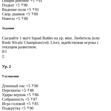
Общий рейтинг
+5
91
Подкат
+5
90
Видение поля
+5
91
Скор. рывков
+5
89
Навесы
+5
86
Задания
Сыграйте 1 матч Squad Battles на ур. мин. Любитель (или
Rush/ Rivals/ Champions/соб. Live), задействовав игрока с
текущим развитием.
0/1

Ур. 2
Улучшения
Длинный пас
+5
90
Перехваты
+5
88
Удары верхом
+5
86
Собранность
+5
87
Игра головой
+5
85
Подкрутка
+5
90