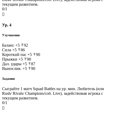
текущим развитием.
0/1

Ур. 4
Улучшения
Баланс
+5
92
Сила
+5
86
Короткий пас
+5
90
Прыжки
+5
90
Дал. удары
+5
87
Вынослив.
+5
90
Задания
Сыграйте 1 матч Squad Battles на ур. мин. Любитель (или
Rush/ Rivals/ Champions/соб. Live), задействовав игрока с
текущим развитием.
0/1
