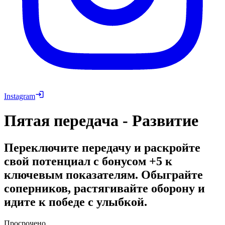
Instagram
Пятая передача - Развитие
Переключите передачу и раскройте
свой потенциал с бонусом +5 к
ключевым показателям. Обыграйте
соперников, растягивайте оборону и
идите к победе с улыбкой.
Просрочено