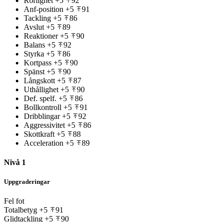
Rörlighet
+5
92
Anf-position
+5
91
Tackling
+5
86
Avslut
+5
89
Reaktioner
+5
90
Balans
+5
92
Styrka
+5
86
Kortpass
+5
90
Spänst
+5
90
Långskott
+5
87
Uthållighet
+5
90
Def. spelf.
+5
86
Bollkontroll
+5
91
Dribblingar
+5
92
Aggressivitet
+5
86
Skottkraft
+5
88
Acceleration
+5
89
Nivå 1
Uppgraderingar
Fel fot
Totalbetyg
+5
91
Glidtackling
+5
90