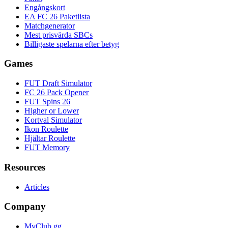
Engångskort
EA FC 26 Paketlista
Matchgenerator
Mest prisvärda SBCs
Billigaste spelarna efter betyg
Games
FUT Draft Simulator
FC 26 Pack Opener
FUT Spins 26
Higher or Lower
Kortval Simulator
Ikon Roulette
Hjältar Roulette
FUT Memory
Resources
Articles
Company
MyClub.gg