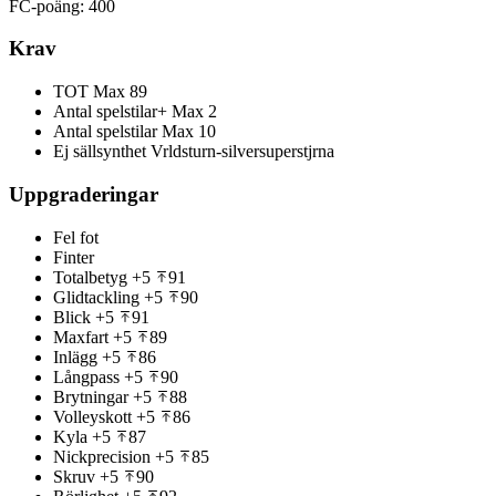
FC-poäng
:
400
Krav
TOT
Max 89
Antal spelstilar+
Max 2
Antal spelstilar
Max 10
Ej sällsynthet
Vrldsturn-silversuperstjrna
Uppgraderingar
Fel fot
Finter
Totalbetyg
+5
91
Glidtackling
+5
90
Blick
+5
91
Maxfart
+5
89
Inlägg
+5
86
Långpass
+5
90
Brytningar
+5
88
Volleyskott
+5
86
Kyla
+5
87
Nickprecision
+5
85
Skruv
+5
90