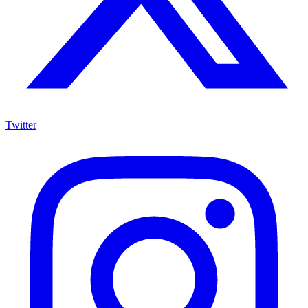
Twitter