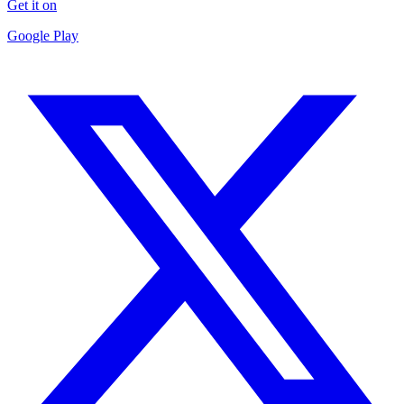
Get it on
Google Play