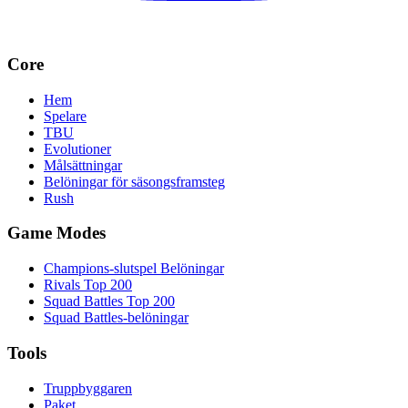
Core
Hem
Spelare
TBU
Evolutioner
Målsättningar
Belöningar för säsongsframsteg
Rush
Game Modes
Champions-slutspel Belöningar
Rivals Top 200
Squad Battles Top 200
Squad Battles-belöningar
Tools
Truppbyggaren
Paket