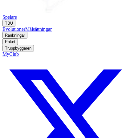
Spelare
TBU
Evolutioner
Målsättningar
Rankningar
Paket
Truppbyggaren
MyClub