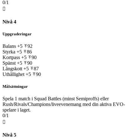
0/1

Nivå 4
Uppgraderingar
Balans
+5
92
Styrka
+5
86
Kortpass
+5
90
Spänst
+5
90
Långskott
+5
87
Uthållighet
+5
90
Målsättningar
Spela 1 match i Squad Battles (minst Semiproffs) eller
Rush/Rivals/Champions/liveevenemang med din aktiva EVO-
spelare i laget.
0/1

Nivå 5