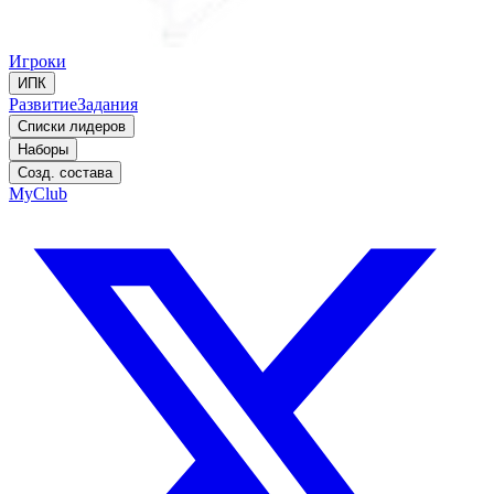
Игроки
ИПК
Развитие
Задания
Списки лидеров
Наборы
Созд. состава
MyClub