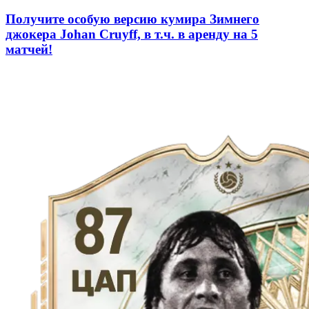
Получите особую версию кумира Зимнего
джокера Johan Cruyff, в т.ч. в аренду на 5
матчей!