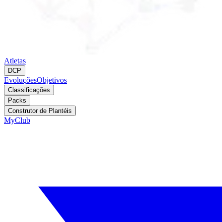
Atletas
DCP
Evoluções
Objetivos
Classificações
Packs
Construtor de Plantéis
MyClub