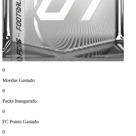
0
Moedas
Gastado
0
Packs
Inaugurado
0
FC Points
Gastado
0