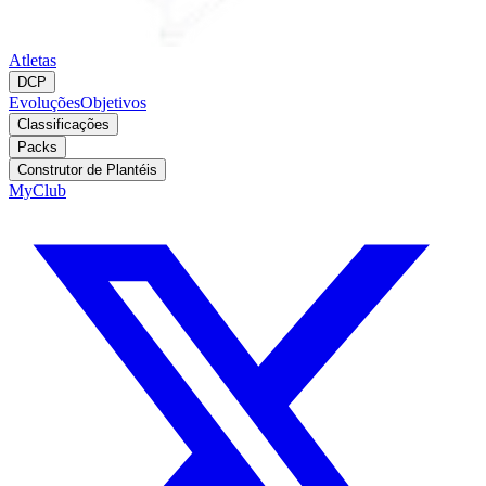
Atletas
DCP
Evoluções
Objetivos
Classificações
Packs
Construtor de Plantéis
MyClub