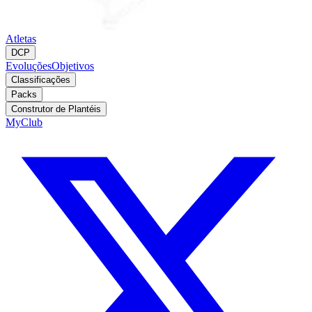
Atletas
DCP
Evoluções
Objetivos
Classificações
Packs
Construtor de Plantéis
MyClub