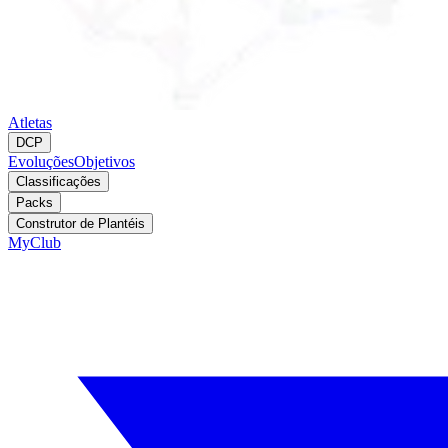
Atletas
DCP
Evoluções
Objetivos
Classificações
Packs
Construtor de Plantéis
MyClub