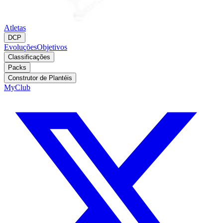
Atletas
DCP
Evoluções
Objetivos
Classificações
Packs
Construtor de Plantéis
MyClub