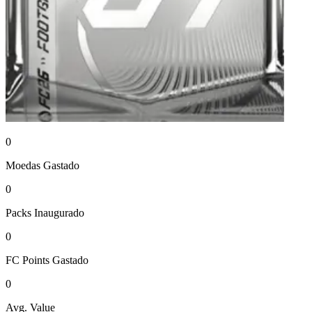
0
Moedas
Gastado
0
Packs
Inaugurado
0
FC Points
Gastado
0
Avg. Value