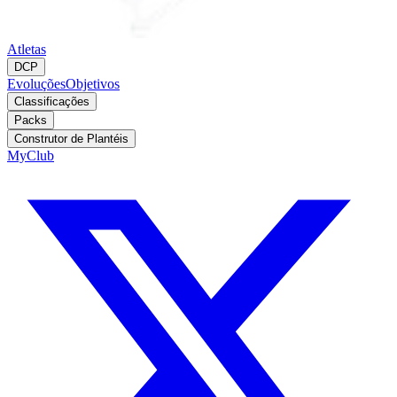
Atletas
DCP
Evoluções
Objetivos
Classificações
Packs
Construtor de Plantéis
MyClub