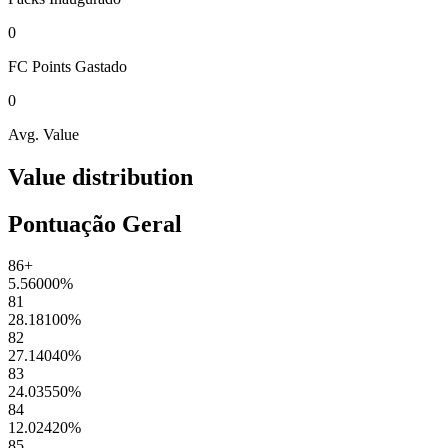
0
FC Points
Gastado
0
Avg. Value
Value distribution
Pontuação Geral
86+
5.56000
%
81
28.18100
%
82
27.14040
%
83
24.03550
%
84
12.02420
%
85