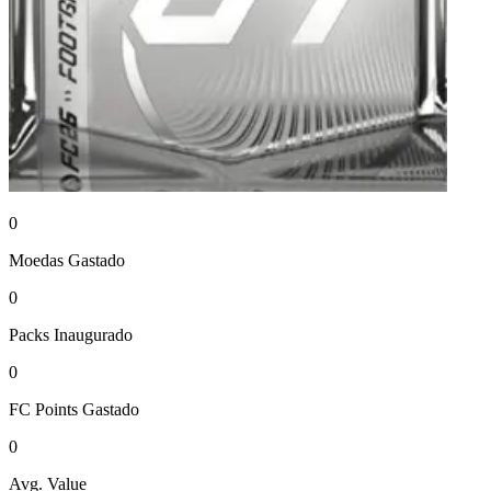
0
Moedas
Gastado
0
Packs
Inaugurado
0
FC Points
Gastado
0
Avg. Value