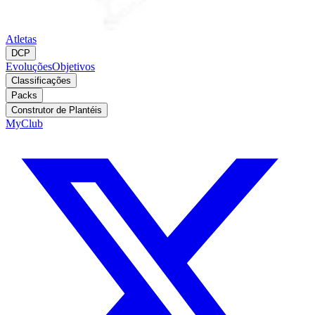
Atletas
DCP
Evoluções
Objetivos
Classificações
Packs
Construtor de Plantéis
MyClub