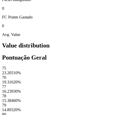
0
FC Points
Gastado
0
Avg. Value
Value distribution
Pontuação Geral
75
23.20510
%
76
19.31620
%
77
16.23930
%
78
15.38460
%
79
14.89320
%
80