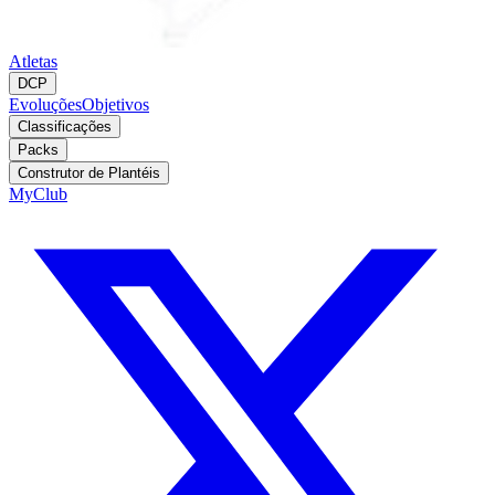
Atletas
DCP
Evoluções
Objetivos
Classificações
Packs
Construtor de Plantéis
MyClub