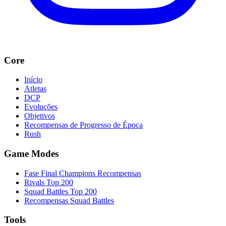
Core
Início
Atletas
DCP
Evoluções
Objetivos
Recompensas de Progresso de Época
Rush
Game Modes
Fase Final Champions Recompensas
Rivals Top 200
Squad Battles Top 200
Recompensas Squad Battles
Tools