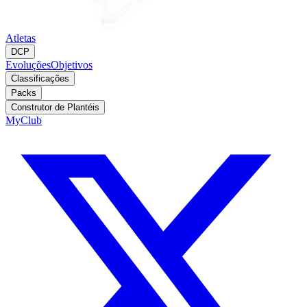
Atletas
DCP
Evoluções
Objetivos
Classificações
Packs
Construtor de Plantéis
MyClub