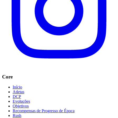
Core
Início
Atletas
DCP
Evoluções
Objetivos
Recompensas de Progresso de Época
Rush