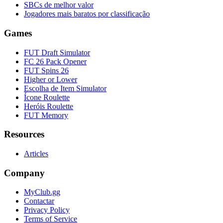
SBCs de melhor valor
Jogadores mais baratos por classificação
Games
FUT Draft Simulator
FC 26 Pack Opener
FUT Spins 26
Higher or Lower
Escolha de Item Simulator
Ícone Roulette
Heróis Roulette
FUT Memory
Resources
Articles
Company
MyClub.gg
Contactar
Privacy Policy
Terms of Service