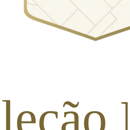
Seleçã