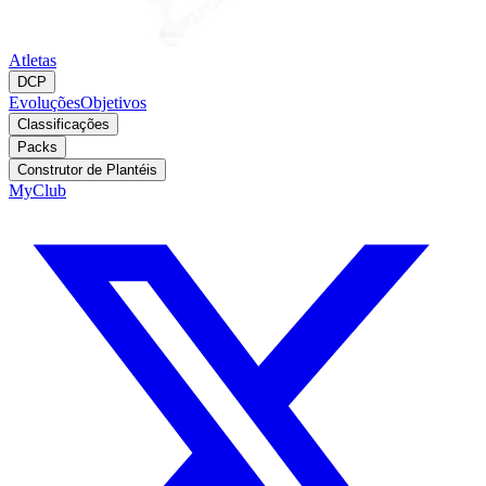
Atletas
DCP
Evoluções
Objetivos
Classificações
Packs
Construtor de Plantéis
MyClub