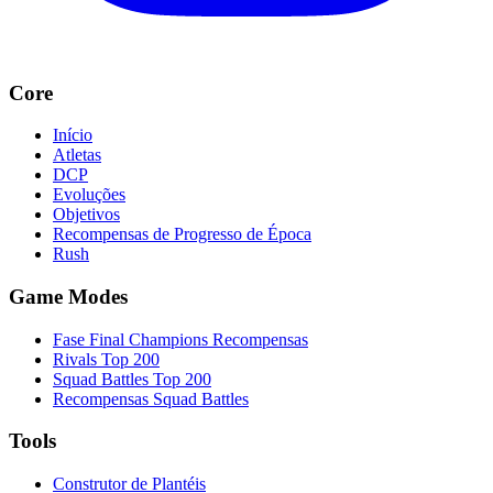
Core
Início
Atletas
DCP
Evoluções
Objetivos
Recompensas de Progresso de Época
Rush
Game Modes
Fase Final Champions Recompensas
Rivals Top 200
Squad Battles Top 200
Recompensas Squad Battles
Tools
Construtor de Plantéis