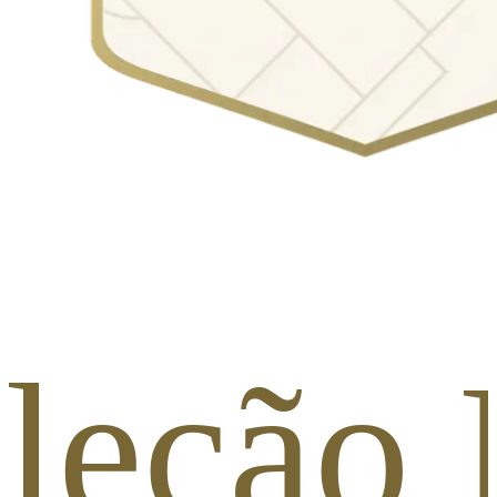
Seleçã