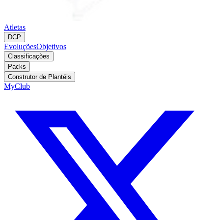
Atletas
DCP
Evoluções
Objetivos
Classificações
Packs
Construtor de Plantéis
MyClub