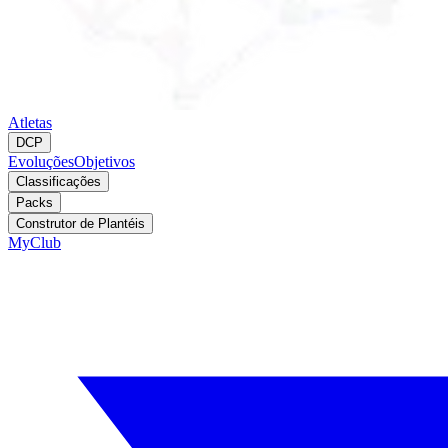
Atletas
DCP
Evoluções
Objetivos
Classificações
Packs
Construtor de Plantéis
MyClub