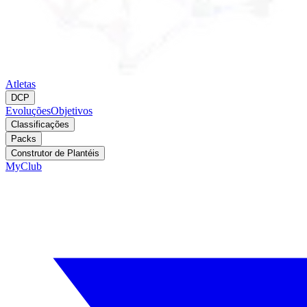
Atletas
DCP
Evoluções
Objetivos
Classificações
Packs
Construtor de Plantéis
MyClub