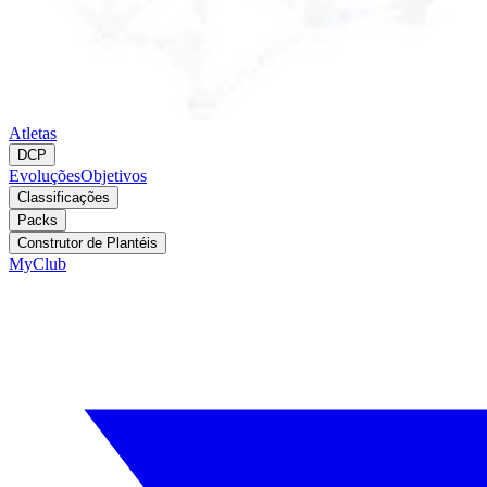
Atletas
DCP
Evoluções
Objetivos
Classificações
Packs
Construtor de Plantéis
MyClub