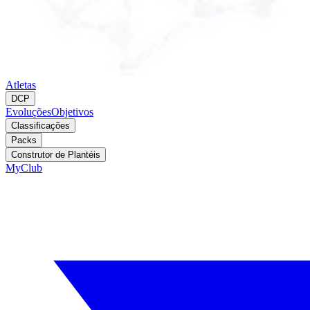
Atletas
DCP
Evoluções
Objetivos
Classificações
Packs
Construtor de Plantéis
MyClub