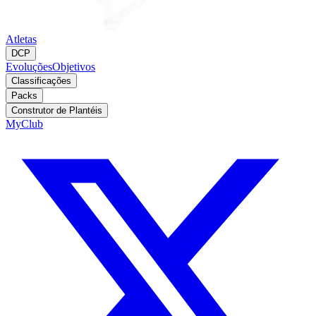
Atletas
DCP
Evoluções
Objetivos
Classificações
Packs
Construtor de Plantéis
MyClub