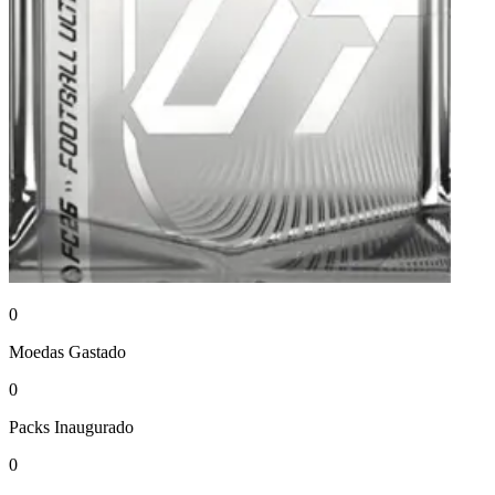
0
Moedas
Gastado
0
Packs
Inaugurado
0