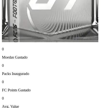
0
Moedas
Gastado
0
Packs
Inaugurado
0
FC Points
Gastado
0
Avg. Value