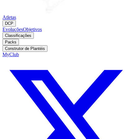
Atletas
DCP
Evoluções
Objetivos
Classificações
Packs
Construtor de Plantéis
MyClub